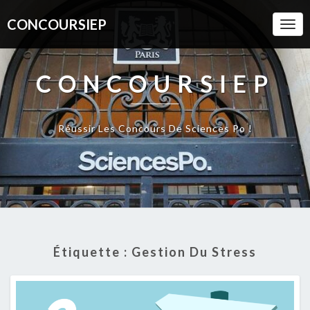
CONCOURSIEP
Togg
Navi
CONCOURSIEP
Réussir Les Concours De Sciences Po !
Étiquette :
Gestion Du Stress