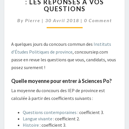
: LES RÉPONSES À VOS
DES
QUESTIONS
IEP
:
Comments
By
Pierre
|
30 Avril 2018
LES
|
0 Comment
RÉPONSES
À
VOS
A quelques jours du concours commun des
Instituts
QUESTIONS
d’Études Politiques de province
, concoursiep.com
passe en revue les questions que vous, candidats, vous
posez surement !
Quelle moyenne pour entrer à Sciences Po?
La moyenne du concours des IEP de province est
calculée à partir des coefficients suivants :
Questions contemporaines
: coefficient 3.
Langue vivante
: coefficient 2.
Histoire
: coefficient 3.