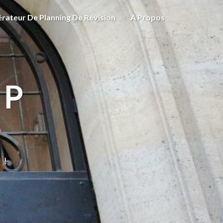
rateur De Planning De Révision
A Propos
EP
 !