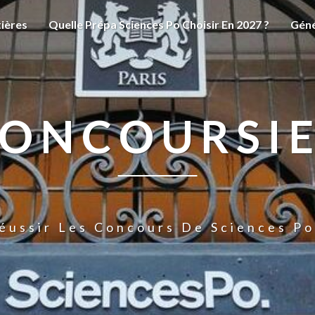
ières
Quelle Prépa Sciences Po Choisir En 2027 ?
Géné
ONCOURSI
éussir Les Concours De Sciences Po