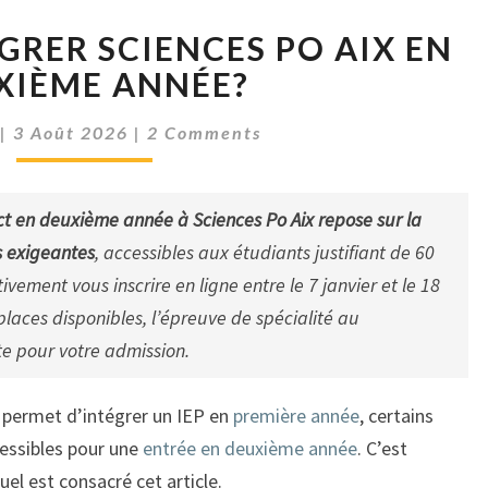
COMMENT
RER SCIENCES PO AIX EN
INTÉGRER
SCIENCES
XIÈME ANNÉE?
PO
Comments
AIX
|
3 Août 2026
|
2 Comments
EN
DEUXIÈME
ANNÉE?
ect en deuxième année à Sciences Po Aix repose sur la
s exigeantes
, accessibles aux étudiants justifiant de 60
vement vous inscrire en ligne entre le 7 janvier et le 18
places disponibles, l’épreuve de spécialité au
te pour votre admission.
s permet d’intégrer un IEP en
première année
, certains
cessibles pour une
entrée en deuxième année
. C’est
uel est consacré cet article.