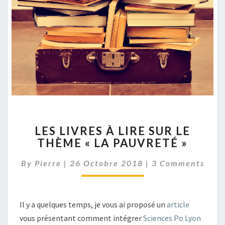
LES
LES LIVRES À LIRE SUR LE
LIVRES
THÈME « LA PAUVRETÉ »
À
LIRE
Comments
By
Pierre
|
26 Octobre 2018
|
3 Comments
SUR
LE
THÈME
« LA
Il y a quelques temps, je vous ai proposé un
article
PAUVRETÉ »
vous présentant comment intégrer
Sciences Po Lyon