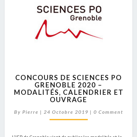
CONCOURS
CONCOURS DE SCIENCES PO
DE
GRENOBLE 2020 –
SCIENCES
MODALITÉS, CALENDRIER ET
PO
GRENOBLE
OUVRAGE
2020
Comments
–
By
Pierre
|
24 Octobre 2019
|
0 Comment
MODALITÉS,
CALENDRIER
ET