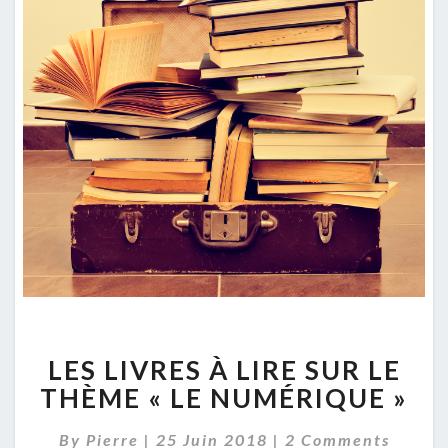
LES
LES LIVRES À LIRE SUR LE
LIVRES
À
THÈME « LE NUMÉRIQUE »
LIRE
SUR
Comments
By
Pierre
|
25 Juin 2018
|
2 Comments