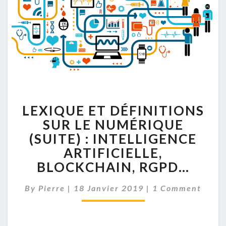
LEXIQUE
LEXIQUE ET DÉFINITIONS
ET
DÉFINITIONS
SUR LE NUMÉRIQUE
SUR
(SUITE) : INTELLIGENCE
LE
ARTIFICIELLE,
NUMÉRIQUE
BLOCKCHAIN, RGPD…
(SUITE)
:
Comments
INTELLIGENCE
By
Pierre
|
18 Janvier 2019
|
1 Comment
ARTIFICIELLE,
BLOCKCHAIN,
RGPD…