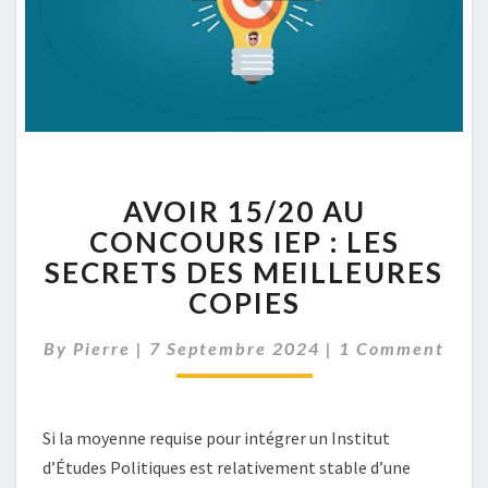
AVOIR
AVOIR 15/20 AU
15/20
AU
CONCOURS IEP : LES
CONCOURS
SECRETS DES MEILLEURES
IEP
COPIES
:
LES
Comments
By
Pierre
|
7 Septembre 2024
|
1 Comment
SECRETS
DES
MEILLEURES
COPIES
Si la moyenne requise pour intégrer un Institut
d’Études Politiques est relativement stable d’une