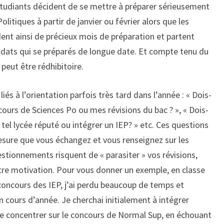
étudiants décident de se mettre à préparer sérieusement
litiques à partir de janvier ou février alors que les
dent ainsi de précieux mois de préparation et partent
dats qui se préparés de longue date. Et compte tenu du
peut être rédhibitoire.
iés à l’orientation parfois très tard dans l’année : « Dois-
cours de Sciences Po ou mes révisions du bac ? », « Dois-
 tel lycée réputé ou intégrer un IEP? » etc. Ces questions
esure que vous échangez et vous renseignez sur les
tionnements risquent de « parasiter » vos révisions,
otre motivation. Pour vous donner un exemple, en classe
 concours des IEP, j’ai perdu beaucoup de temps et
n cours d’année. Je cherchai initialement à intégrer
me concentrer sur le concours de Normal Sup, en échouant