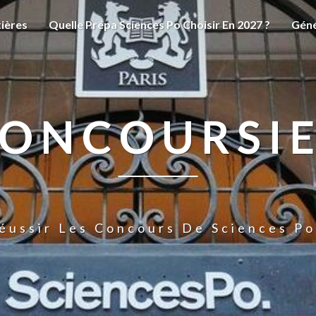
ières
Quelle Prépa Sciences Po Choisir En 2027 ?
Géné
ONCOURSI
éussir Les Concours De Sciences Po