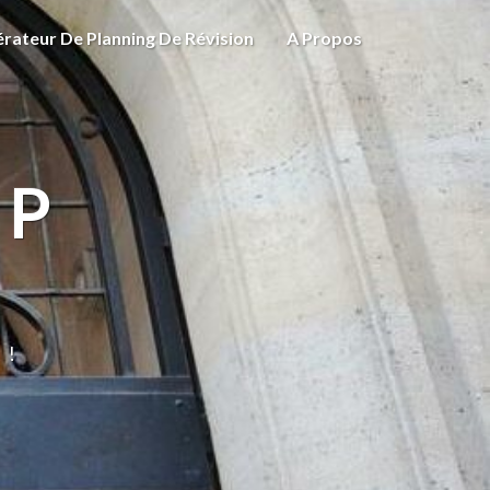
rateur De Planning De Révision
A Propos
EP
 !