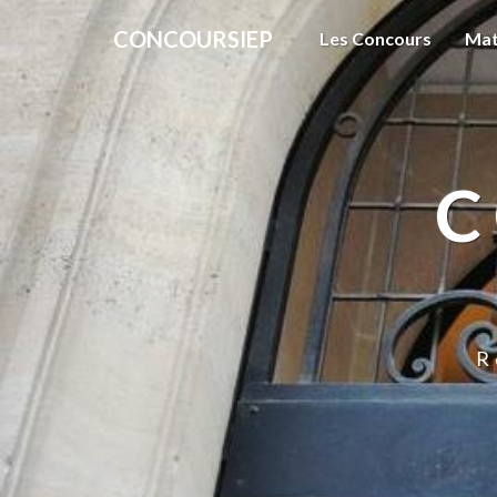
CONCOURSIEP
Les Concours
Mat
C
R